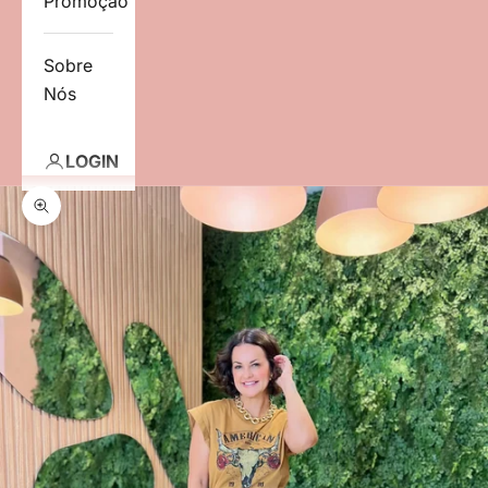
Promoção
Sobre
Nós
LOGIN
Zoom na imagem